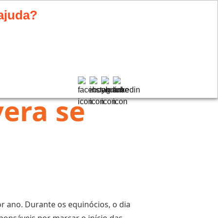
ajuda?
LISTA DE CANAIS
SUPORTE
ATIVE MEU MIDIABOX
 para atender você.
e por dentro das novidades.
era se
 ano. Durante os equinócios, o dia