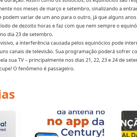
e duração. Assim como os solstícios, os equinócios são res
ente nos meses de março e setembro, sinalizando a entra
 podem variar de um ano para o outro, já que alguns anos
eríodo de dezoito horas e faz com que nem sempre o equin
 no dia 23 de setembro.
visivo, a interferência causada pelos equinócios pode inter
guns canais de televisão. Sua programação poderá sofrer co
ela sua TV – principalmente nos dias 21, 22, 23 e 24 de set
ocupe! O fenômeno é passageiro.
ias