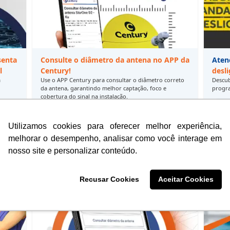
senta
Consulte o diâmetro da antena no APP da
Aten
l
Century!
desl
a
Use o APP Century para consultar o diâmetro correto
Descub
da antena, garantindo melhor captação, foco e
progra
cobertura do sinal na instalação.
10
14/02/2025
19:55
Utilizamos cookies para oferecer melhor experiência,
melhorar o desempenho, analisar como você interage em
nosso site e personalizar conteúdo.
Recusar Cookies
Aceitar Cookies