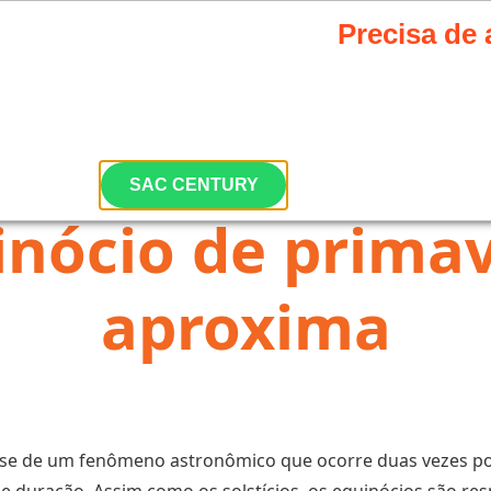
Precisa de 
HOME
A CENTURY
PRODUTOS
CNEWS
ONDE COMPRAR
Nossa equipe está pronta
Siga nossas redes sociais e fiqu
SAC CENTURY
inócio de primav
aproxima
-se de um fenômeno astronômico que ocorre duas vezes por