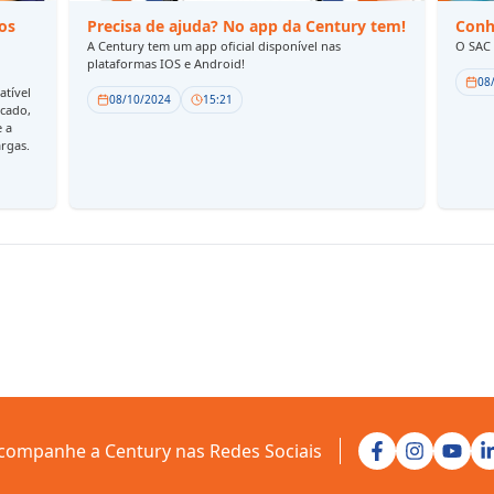
os
Precisa de ajuda? No app da Century tem!
Conh
A Century tem um app oficial disponível nas
O SAC 
plataformas IOS e Android!
08
atível
08/10/2024
15:21
rcado,
e a
argas.
companhe a Century nas Redes Sociais