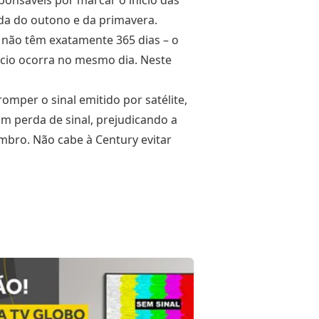
ponsáveis por marcar o início das
da do outono e da primavera.
 não têm exatamente 365 dias – o
ócio ocorra no mesmo dia. Neste
romper o sinal emitido por satélite,
m perda de sinal, prejudicando a
embro. Não cabe à Century evitar