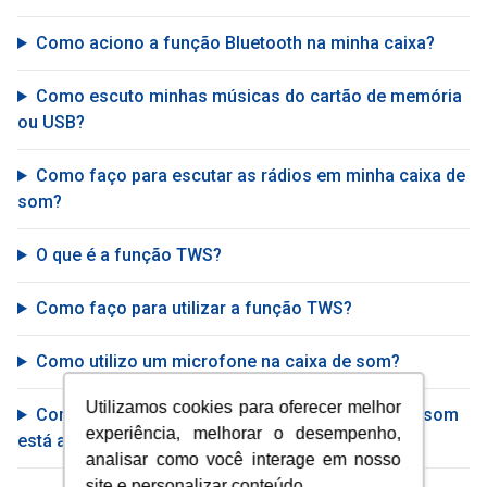
Como aciono a função Bluetooth na minha caixa?
Como escuto minhas músicas do cartão de memória
ou USB?
Como faço para escutar as rádios em minha caixa de
som?
O que é a função TWS?
Como faço para utilizar a função TWS?
Como utilizo um microfone na caixa de som?
Utilizamos cookies para oferecer melhor
Como identifico que a bateria da minha caixa de som
experiência, melhorar o desempenho,
está acabando?
analisar como você interage em nosso
site e personalizar conteúdo.